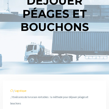
DÉJOUER
PÉAGES ET
BOUCHONS
/
Logistique
/ Itinéraires de livraison rentables : la méthode pour déjouer péages et
bouchons