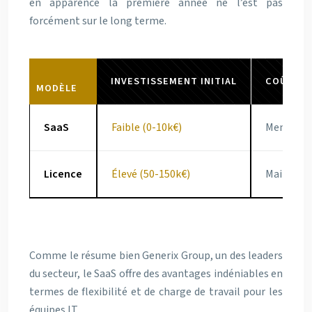
en apparence la première année ne l’est pas
forcément sur le long terme.
INVESTISSEMENT INITIAL
COÛTS R
MODÈLE
SaaS
Faible (0-10k€)
Mensuel 
Licence
Élevé (50-150k€)
Maintena
TCO s
Comme le résume bien Generix Group, un des leaders
du secteur, le SaaS offre des avantages indéniables en
termes de flexibilité et de charge de travail pour les
équipes IT.