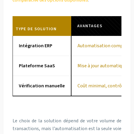
comparative des options disponibles
.
AVANTAGES
TYPE DE SOLUTION
Intégration ERP
Automatisation complète, t
Plateforme SaaS
Mise à jour automatique, c
Vérification manuelle
Coût minimal, contrôle tot
Co
Le choix de la solution dépend de votre volume de
transactions, mais l’automatisation est la seule voie