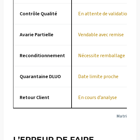
Contrôle Qualité
En attente de validation
Avarie Partielle
Vendable avec remise
Reconditionnement
Nécessite remballage
Quarantaine DLUO
Date limite proche
Retour Client
En cours d’analyse
Matrice de 
L’ERREUR DE FAIRE