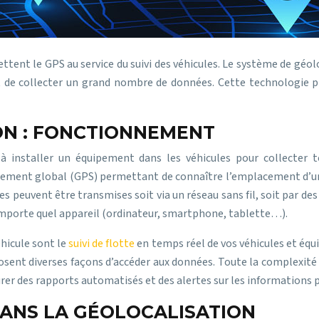
tent le GPS au service du suivi des véhicules. Le système de géoloc
t de collecter un grand nombre de données. Cette technologie pro
ON : FONCTIONNEMENT
installer un équipement dans les véhicules pour collecter tou
ment global (GPS) permettant de connaître l’emplacement d’un véh
lles peuvent être transmises soit via un réseau sans fil, soit par de
importe quel appareil (ordinateur, smartphone, tablette…).
hicule sont le
suivi de flotte
en temps réel de vos véhicules et équ
osent diverses façons d’accéder aux données. Toute la complexité du
urer des rapports automatisés et des alertes sur les informations 
DANS LA GÉOLOCALISATION