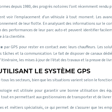
formes depuis 1980, des progrès notoires l’ont récemment rendu plu
ent voir l’emplacement d’un véhicule à tout moment. Les avancée
nnement de leur flotte. En analysant des informations sur le com
n des performances de leur parc auto et peuvent identifier facile
 à la clientèle.
te
par GPS pour rester en contact avec leurs chauffeurs. Les solu
des tâches et la communication. Le fait de disposer de canaux déd
inéraire, les mises à jour de l’état des travaux et la preuve de liv
UTILISANT LE SYSTÈME GPS
ous les secteurs, bien que les situations varient selon le fonctio
ologie est utilisée pour garantir une bonne utilisation des éq
t, tout en permettant aux gestionnaires de transporter et de livrer
s et métiers spécialisés, ce qui permet de s’assurer que les emplo