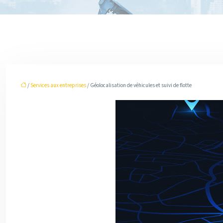
/
Services aux entreprises
/ Géolocalisation de véhicules et suivi de flotte