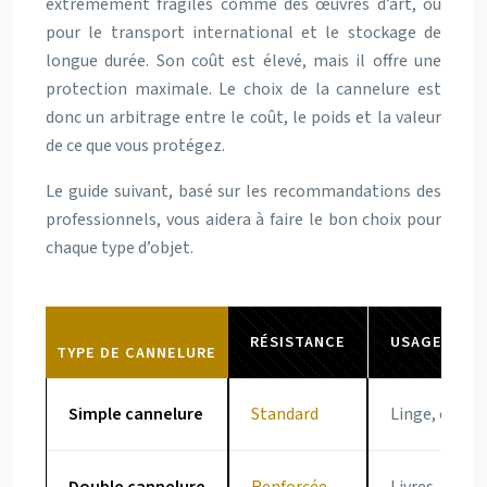
extrêmement fragiles comme des œuvres d’art, ou
pour le transport international et le stockage de
longue durée. Son coût est élevé, mais il offre une
protection maximale. Le choix de la cannelure est
donc un arbitrage entre le coût, le poids et la valeur
de ce que vous protégez.
Le guide suivant, basé sur les recommandations des
professionnels, vous aidera à faire le bon choix pour
chaque type d’objet.
RÉSISTANCE
USAGE REC
TYPE DE CANNELURE
Simple cannelure
Standard
Linge, coussi
Double cannelure
Renforcée
Livres, vaiss