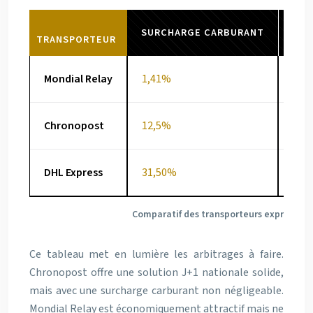
SURCHARGE CARBURANT
DÉL
TRANSPORTEUR
Mondial Relay
1,41%
48-
Chronopost
12,5%
24h
DHL Express
31,50%
24-
Comparatif des transporteurs express pou
Ce tableau met en lumière les arbitrages à faire.
Chronopost offre une solution J+1 nationale solide,
mais avec une surcharge carburant non négligeable.
Mondial Relay est économiquement attractif mais ne